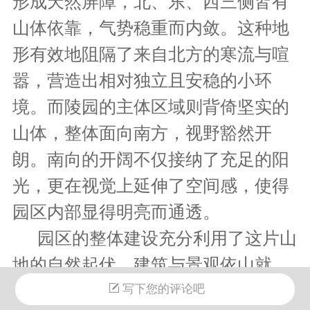
形成天然屏障，北、东、西三侧皆有
山体依靠，气势稳重而内敛。这种地
形有效地阻隔了来自北方的寒流与喧
嚣，营造出相对独立且安稳的小环
境。而陵园的主体区域则背倚坚实的
山体，整体面向南方，视野豁然开
朗。南向的开阔不仅接纳了充足的阳
光，更在视觉上延伸了空间感，使得
园区内部显得明亮而通透。
园区的整体建设充分利用了这片山
地的自然起伏。建筑与景观依山就
势，顺应原有的地形脉络进行规划布
写下您的评论吧