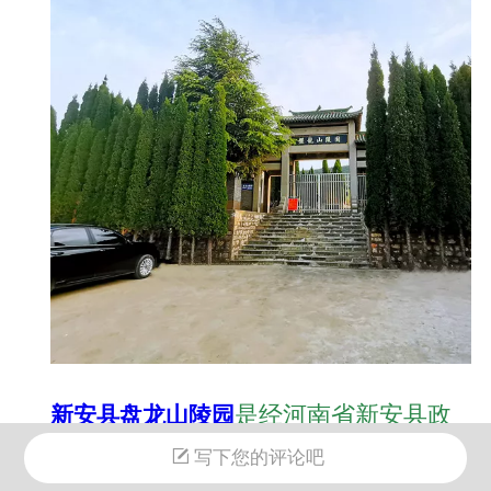
是经河南省新安县政
新安县盘龙山陵园
府、新安县民政局批准建设的城镇公益性
写下您的评论吧
公墓，地址位于铁门镇克昌村南的青龙山