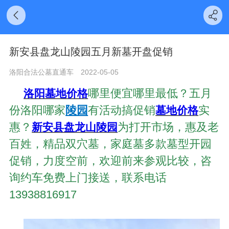
新安县盘龙山陵园五月新墓开盘促销
洛阳合法公墓直通车
2022-05-05
哪里便宜哪里最低？五月
洛阳墓地价格
份洛阳哪家
陵园
有活动搞促销
实
墓地价格
惠？
为打开市场，惠及老
新安县盘龙山陵园
百姓，精品双穴墓，家庭墓多款墓型开园
促销，力度空前，欢迎前来参观比较，咨
询约车免费上门接送，联系电话
13938816917